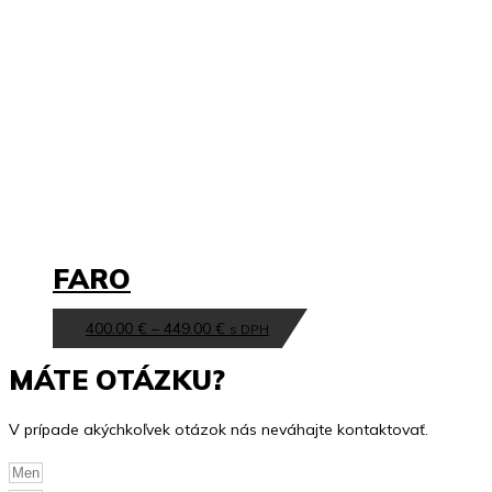
FARO
Price
Tento
400.00
€
–
449.00
€
s DPH
range:
produkt
MÁTE OTÁZKU?
400.00 €
má
through
viacero
V prípade akýchkoľvek otázok nás neváhajte kontaktovať.
449.00 €
variantov.
Možnosti