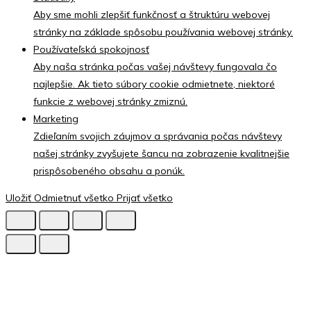
Aby sme mohli zlepšiť funkčnosť a štruktúru webovej
stránky na základe spôsobu používania webovej stránky.
Používateľská spokojnosť
Aby naša stránka počas vašej návštevy fungovala čo
najlepšie. Ak tieto súbory cookie odmietnete, niektoré
funkcie z webovej stránky zmiznú.
Marketing
Zdieľaním svojich záujmov a správania počas návštevy
našej stránky zvyšujete šancu na zobrazenie kvalitnejšie
prispôsobeného obsahu a ponúk.
Uložiť
Odmietnuť všetko
Prijať všetko