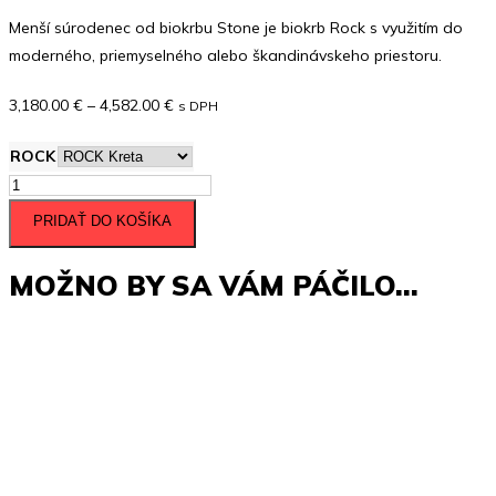
Menší súrodenec od biokrbu Stone je biokrb Rock s využitím do
moderného, priemyselného alebo škandinávskeho priestoru.
Price
3,180.00
€
–
4,582.00
€
s DPH
range:
ROCK
3,180.00 €
množstvo
through
ROCK
4,582.00 €
PRIDAŤ DO KOŠÍKA
MOŽNO BY SA VÁM PÁČILO…