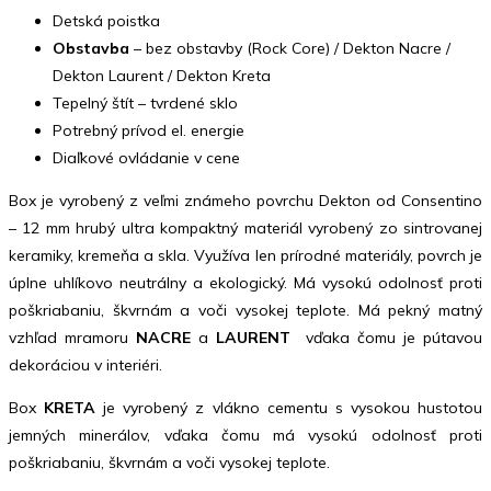
Detská poistka
Obstavba
– bez obstavby (Rock Core) / Dekton Nacre /
Dekton Laurent / Dekton Kreta
Tepelný štít – tvrdené sklo
Potrebný prívod el. energie
Diaľkové ovládanie v cene
Box je vyrobený z veľmi známeho povrchu Dekton od Consentino
– 12 mm hrubý ultra kompaktný materiál vyrobený zo sintrovanej
keramiky, kremeňa a skla. Využíva len prírodné materiály, povrch je
úplne uhlíkovo neutrálny a ekologický. Má vysokú odolnosť proti
poškriabaniu, škvrnám a voči vysokej teplote. Má pekný matný
vzhľad mramoru
NACRE
a
LAURENT
vďaka čomu je pútavou
dekoráciou v interiéri.
Box
KRETA
je vyrobený z vlákno cementu s vysokou hustotou
jemných minerálov, vďaka čomu má vysokú odolnosť proti
poškriabaniu, škvrnám a voči vysokej teplote.