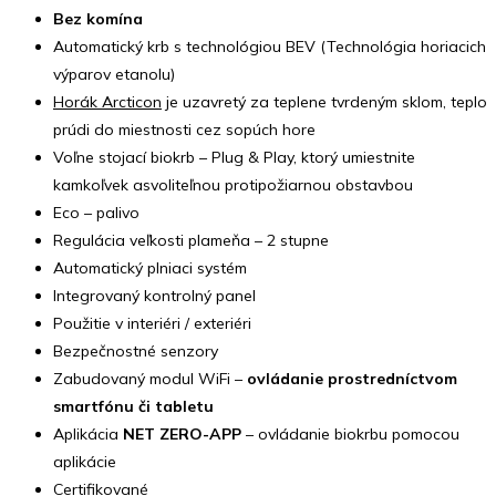
Bez komína
Automatický krb s technológiou BEV (Technológia horiacich
výparov etanolu)
Horák Arcticon
je uzavretý za teplene tvrdeným sklom, teplo
prúdi do miestnosti cez sopúch hore
Voľne stojací biokrb – Plug & Play, ktorý umiestnite
kamkoľvek asvoliteľnou protipožiarnou obstavbou
Eco – palivo
Regulácia veľkosti plameňa – 2 stupne
Automatický plniaci systém
Integrovaný kontrolný panel
Použitie v interiéri / exteriéri
Bezpečnostné senzory
Zabudovaný modul WiFi –
ovládanie prostredníctvom
smartfónu či tabletu
Aplikácia
NET ZERO-APP
– ovládanie biokrbu pomocou
aplikácie
Certifikované