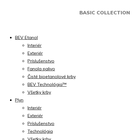
Preskočiť
BASIC COLLECTION
na
obsah
BEV Etanol
Interiér
Exteriér
Príslušenstvo
Fanola palivo
Čisté bioetanolové krby
BEV Technológia™
Všetky krby
Plyn
Interiér
Exteriér
Príslušenstvo
Technológia
Všetky krby