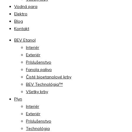
Vodná para
Elektro
Blog
Kontakt
BEV Etanol
Interiér
Exteriér
Príslušenstvo
Fanola palivo
Čisté bioetanolové krby
BEV Technológia™
Všetky krby
Plyn
Interiér
Exteriér
Príslušenstvo
Technológia