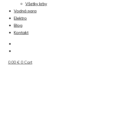
Všetky krby
Vodná para
Elektro
Blog
Kontakt
0.00
€
0
Cart