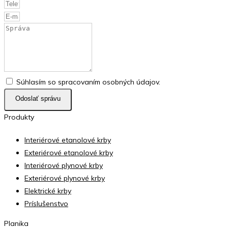
si
môžete
vybrať
na
stránke
produktu.
Súhlasím so spracovaním osobných údajov.
Odoslať správu
Produkty
Interiérové etanolové krby
Exteriérové etanolové krby
Interiérové plynové krby
Exteriérové plynové krby
Elektrické krby
Príslušenstvo
Planika